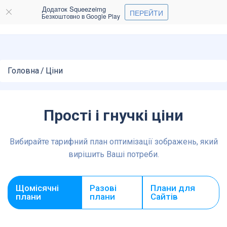
Додаток Squeezeimg
ПЕРЕЙТИ
Безкоштовно в Google Play
Головна
/
Ціни
Прості і гнучкі ціни
Вибирайте тарифний план оптимізації зображень, який
вирішить Ваші потреби.
Щомісячні
Разові
Плани для
плани
плани
Сайтiв